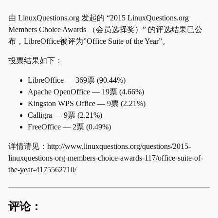
由 LinuxQuestions.org 发起的 “2015 LinuxQuestions.org
Members Choice Awards （会员选择奖）” 的评选结果已公
布，LibreOffice被评为”Office Suite of the Year”。
投票结果如下：
LibreOffice — 369票 (90.44%)
Apache OpenOffice — 19票 (4.66%)
Kingston WPS Office — 9票 (2.21%)
Calligra — 9票 (2.21%)
FreeOffice — 2票 (0.49%)
详情请见：http://www.linuxquestions.org/questions/2015-
linuxquestions-org-members-choice-awards-117/office-suite-of-
the-year-4175562710/
评论：