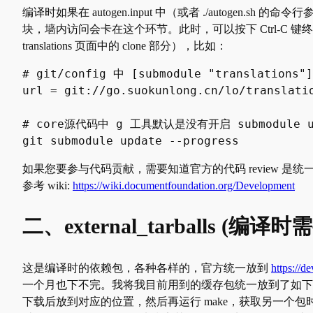
编译时如果在 autogen.input 中（或者 ./autogen.sh 的命
块，墙内访问会卡在这个环节。此时，可以按下 Ctrl-C 键终止 make，然
translations 页面中的 clone 部分），比如：
# git/config 中 [submodule "translations
url = git://go.suokunlong.cn/lo/translatio
# core源代码中 g 工具默认是没有开启 submodule
git submodule update --progress
如果您要参与代码贡献，需要知道官方的代码 review 是统一在 https:
参考 wiki:
https://wiki.documentfoundation.org/Development
二、external_tarballs (编译
这是编译时的依赖包，各种各样的，官方统一放到
https://d
一个月也下不完。我将我目前用到的缓存包统一放到了如下位
下载后放到对应的位置，然后再运行 make，获取另一个包时再中断然后