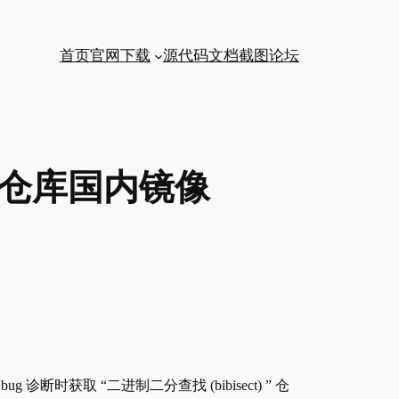
首页
官网
下载
源代码
文档
截图
论坛
ct 仓库国内镜像
 诊断时获取 “二进制二分查找 (bibisect) ” 仓